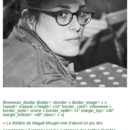
[themeum_divider divider= »border » divider_image= » »
repeat= »repeat » height= »10″ border_color= »#eeeeee »
border_style= »none » border_width= »1″ margin_top= »40″
margin_bottom= »40″ class= » »]
« Le théâtre de Magali Mougel met d’abord en jeu des