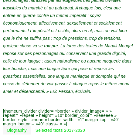
personnages harassés par les exigences des petites divinités
irascibles du marché et du patriarcat. A chaque fois, c’est une
entrée en guerre contre un même impératif : soyez
économiquement, affectivement, sexuellement et socialement
performants ! L’impératif est risible, alors on rit, mais on voit bien
que le rire ne suffira pas : trop de pressions, trop de tensions,
quelque chose va se rompre. La force des textes de Magali Mougel
repose sur des personnages qui conservent une grande dignité,
celle de leur langue : aucun naturalisme ou aucune moquerie dans
leur bouche, mais une langue âpre qui pose et repose les
questions essentielles, une langue maniaque et domptée qui ne
cesse de s’étonner de voir passer à chaque repas le même menu
amer et désenchanté. » Eric Pessan, écrivain.
[themeum_divider divider= »border » divider_image= » »
repeat= »repeat » height= »10″ border_color= »#eeeeee »
border_style= »none » border_width= »1″ margin_top= »40″
margin_bottom= »40″ class= » »]
Biography
Selected texts 2017-2020