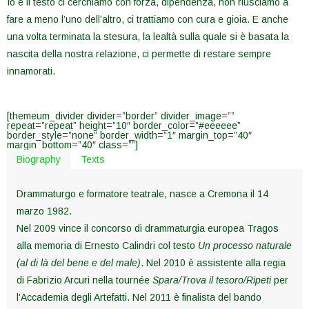
Io e il testo ci cerchiamo con forza, dipendenza, non riusciamo a
fare a meno l’uno dell’altro, ci trattiamo con cura e gioia. E anche
una volta terminata la stesura, la lealtà sulla quale si è basata la
nascita della nostra relazione, ci permette di restare sempre
innamorati.
[themeum_divider divider=”border” divider_image=””
repeat=”repeat” height=”10″ border_color=”#eeeeee”
border_style=”none” border_width=”1″ margin_top=”40″
margin_bottom=”40″ class=””]
Biography
Texts
Drammaturgo e formatore teatrale, nasce a Cremona il 14
marzo 1982.
Nel 2009 vince il concorso di drammaturgia europea Tragos
alla memoria di Ernesto Calindri col testo
Un processo naturale
(al di là del bene e del male)
. Nel 2010 è assistente alla regia
di Fabrizio Arcuri nella tournée
Spara/Trova il tesoro/Ripeti
per
l’Accademia degli Artefatti. Nel 2011 è finalista del bando