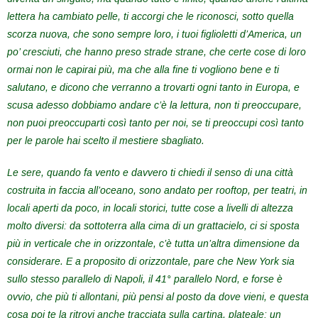
lettera ha cambiato pelle, ti accorgi che le riconosci, sotto quella
scorza nuova, che sono sempre loro, i tuoi figlioletti d’America, un
po’ cresciuti, che hanno preso strade strane, che certe cose di loro
ormai non le capirai più, ma che alla fine ti vogliono bene e ti
salutano, e dicono che verranno a trovarti ogni tanto in Europa, e
scusa adesso dobbiamo andare c’è la lettura, non ti preoccupare,
non puoi preoccuparti così tanto per noi, se ti preoccupi così tanto
per le parole hai scelto il mestiere sbagliato.
Le sere, quando fa vento e davvero ti chiedi il senso di una città
costruita in faccia all’oceano, sono andato per rooftop, per teatri, in
locali aperti da poco, in locali storici, tutte cose a livelli di altezza
molto diversi: da sottoterra alla cima di un grattacielo, ci si sposta
più in verticale che in orizzontale, c’è tutta un’altra dimensione da
considerare. E a proposito di orizzontale, pare che New York sia
sullo stesso parallelo di Napoli, il 41° parallelo Nord, e forse è
ovvio, che più ti allontani, più pensi al posto da dove vieni, e questa
cosa poi te la ritrovi anche tracciata sulla cartina, plateale: un