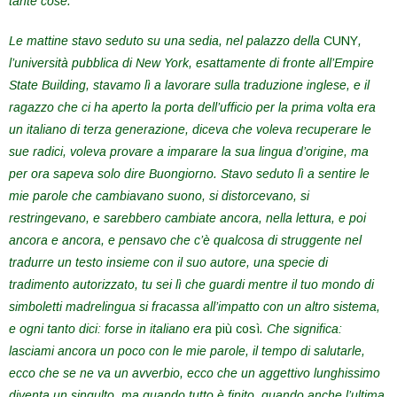
tante cose.
Le mattine stavo seduto su una sedia, nel palazzo della
CUNY
,
l’università pubblica di New York, esattamente di fronte all’Empire
State Building, stavamo lì a lavorare sulla traduzione inglese, e il
ragazzo che ci ha aperto la porta dell’ufficio per la prima volta era
un italiano di terza generazione, diceva che voleva recuperare le
sue radici, voleva provare a imparare la sua lingua d’origine, ma
per ora sapeva solo dire Buongiorno. Stavo seduto lì a sentire le
mie parole che cambiavano suono, si distorcevano, si
restringevano, e sarebbero cambiate ancora, nella lettura, e poi
ancora e ancora, e pensavo che c’è qualcosa di struggente nel
tradurre un testo insieme con il suo autore, una specie di
tradimento autorizzato, tu sei lì che guardi mentre il tuo mondo di
simboletti madrelingua si fracassa all’impatto con un altro sistema,
e ogni tanto dici: forse in italiano era
più così
. Che significa:
lasciami ancora un poco con le mie parole, il tempo di salutarle,
ecco che se ne va un avverbio, ecco che un aggettivo lunghissimo
diventa un singulto, ma quando tutto è finito, quando anche l’ultima